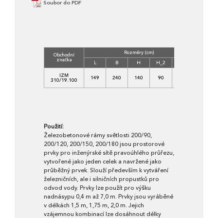
Soubor do PDF
Rozměry (cm)
Obchodní
Třída
značka
betonu
L
B
H
H_2
B_2
C
IZM
149
240
140
90
200
35/45-
310/19.100
XF4
Použití:
Železobetonové rámy světlosti 200/90,
200/120, 200/150, 200/180 jsou prostorové
prvky pro inženýrské sítě pravoúhlého průřezu,
vytvořené jako jeden celek a navržené jako
průběžný prvek. Slouží především k vytváření
železničních, ale i silničních propustků pro
odvod vody. Prvky lze použít pro výšku
nadnásypu 0,4 m až 7,0 m. Prvky jsou vyráběné
v délkách 1,5 m, 1,75 m, 2,0 m. Jejich
vzájemnou kombinací lze dosáhnout délky