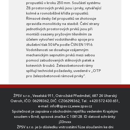
propustků v kroku 250 mm. Součástí systému
ŽB prostorových prvků jsou i prvky, vytvářející
kolmé a rovnoběžné křídla propustků.
Římsové desky čel propustků se zhotovuje
zpravidla monoliticky na stavbě. Čelní strany
jednotlivých prostorových prvků jsou při
montáži osazeny pryžovým těsněním za
účelem vytvoření vodotěsného spoje pro
zkušební tlak 50 kPa podle ČSN EN 1916.
Vodotěsnosti se dosahuje vzájemným
mechanickým sepnutím prvků mezi sebou
pomocí zabudovaných stěnových patek a
kotevních šroubů. Železobetonové rámy
splňují technické požadavky, uvedené v „OTP
pro železobetonové rámové prvky“.
ŽPSV s.r.o., Veselská 911, Ostrožské Předměstí, 687 24 Uherský
Ostroh, IČO: 06298362, DIČ: CZ06298362, Tel.:
+420 572 430 651
,
e-mail:
info@zpsv.cz
,
www.zpsv.cz
Společnost je zapsána v obchodním rejstříku vedeném Krajským
soudem v Brně, spisová značka C 108128. ID datové schránky:
j33nvxx
ŽPSV s.r.o. je (v důsledku vnitrostátní fúze sloučením ke dni