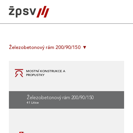
Skip
to
content
Železobetonový rám 200/90/150
MOSTNÍ KONSTRUKCE A
PROPUSTKY
Železobetonový rám 200/90/150
41 Litice