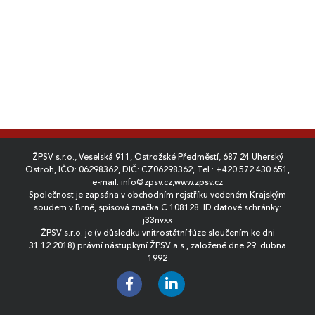
ŽPSV s.r.o., Veselská 911, Ostrožské Předměstí, 687 24 Uherský
Ostroh, IČO: 06298362, DIČ: CZ06298362, Tel.:
+420 572 430 651
,
e-mail:
info@zpsv.cz
,
www.zpsv.cz
Společnost je zapsána v obchodním rejstříku vedeném Krajským
soudem v Brně, spisová značka C 108128. ID datové schránky:
j33nvxx
ŽPSV s.r.o. je (v důsledku vnitrostátní fúze sloučením ke dni
31.12.2018) právní nástupkyní ŽPSV a.s., založené dne 29. dubna
1992