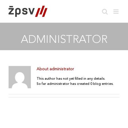
Skip
to
content
ADMINISTRATOR
About
administrator
This author has not yet filled in any details.
So far administrator has created 0 blog entries.