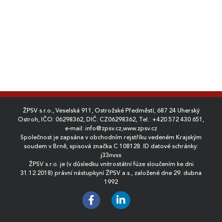
ŽPSV s.r.o., Veselská 911, Ostrožské Předměstí, 687 24 Uherský
Ostroh, IČO: 06298362, DIČ: CZ06298362, Tel.:
+420 572 430 651
,
e-mail:
info@zpsv.cz
,
www.zpsv.cz
Společnost je zapsána v obchodním rejstříku vedeném Krajským
soudem v Brně, spisová značka C 108128. ID datové schránky:
j33nvxx
ŽPSV s.r.o. je (v důsledku vnitrostátní fúze sloučením ke dni
31.12.2018) právní nástupkyní ŽPSV a.s., založené dne 29. dubna
1992