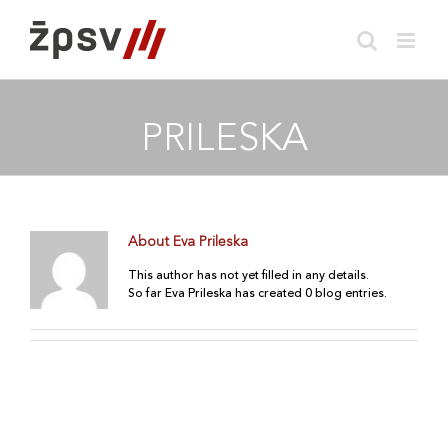
Skip
to
content
PRILESKA
About
Eva Prileska
This author has not yet filled in any details.
So far Eva Prileska has created 0 blog entries.