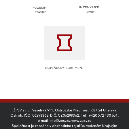
INŽENÝRSKÉ
POZEMNÍ
STAVBY
STAVBY
DOPLŇKOVÝ SORTIMENT
ŽPSV s.r.o., Veselská 911, Ostrožské Předměstí, 687 24 Uherský
Ostroh, IČO: 06298362, DIČ: CZ06298362, Tel.:
+420 572 430 651
,
e-mail:
info@zpsv.cz
,
www.zpsv.cz
Společnost je zapsána v obchodním rejstříku vedeném Krajským