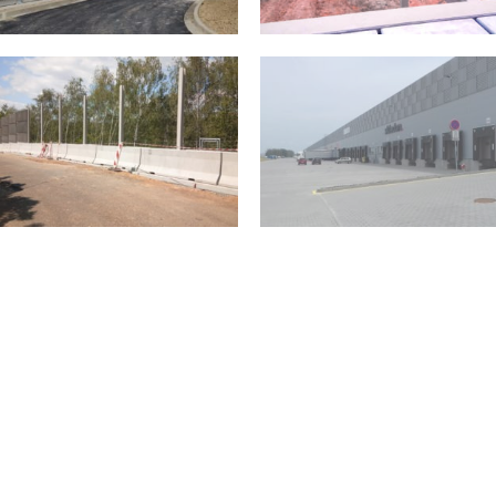
2019
Ostrava Airport Multimodal
Hněvice
Park Mošnov objekty SO 01
2019
2019
Nákupní centrum Týn nad
Prodejna nábytku Most
Vltavou
2019
2019