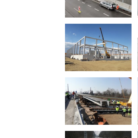
MPHS – Brno, Sportovní
Voda
2020
2020
Heyco Werk
Kaufland Humpolec
2020
2020
Pardubice
Hala Nošovice
2020
2020