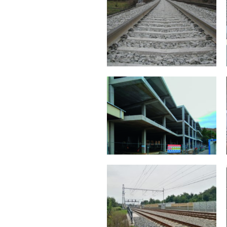
Hustopeče nad Bečvou –
VÝBĚR REFERENCÍ
Lhotka
SCHODIŠŤ A BALKÓNŮ
2019
2019
Cyklostezka za hotelem
Synthon Blansko
Slunce, Havlíčkův Brod
2019
2019
Český Těšín – Dětmarovice
MPHS Mochov
2019
2019