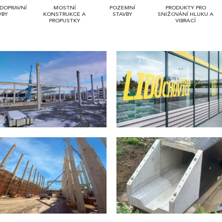
DOPRAVNÍ
MOSTNÍ
POZEMNÍ
PRODUKTY PRO
VBY
KONSTRUKCE A
STAVBY
SNIŽOVÁNÍ HLUKU A
PROPUSTKY
VIBRACÍ
Horácká multifunkční aréna
Billa Libochovice
Jihlava
2024
2024-2025
Elektrizace trati Střelice –
Fotbalový stadion –
Zastávka u Brna
Pardubice
2024
2022