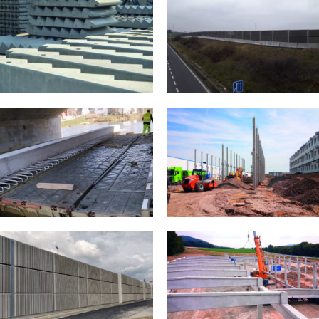
žst. Chrást u Plzně
MPHS Lochkov
2019
2019
Přístavba Hala H6
Novostavba Metropolitní
Continental Brandýs nad
prodejny Lidl Písek
Labem
2019
2019
Novostavba výrobního
MPHS Mělník – Vehlovice
areálu Značky Morava
2019
Brantice