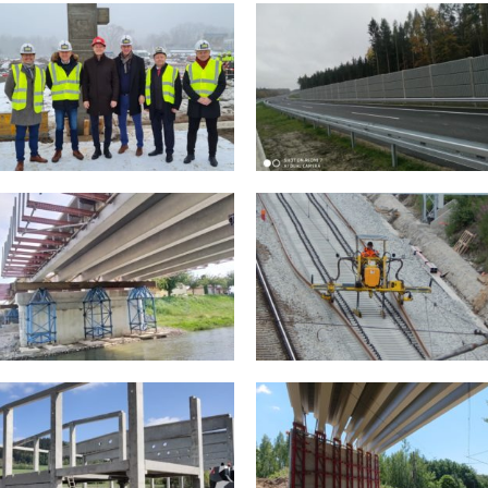
Rekonstrukce mostu
D6, Nové Strašecí
Oslavička – Rudíkov
2020
2020
Křižanov – Sklené nad
Adfors Litomyšl
Oslavou
2020
2020
Most Nové Sedlo
Most D11 – HK – Smiřice