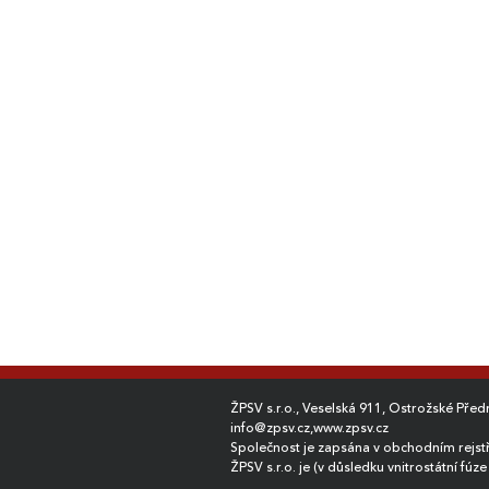
Ukázka prací
Silniční svodidla
ŽPSV s.r.o., Veselská 911, Ostrožské Pře
info@zpsv.cz
,
www.zpsv.cz
Společnost je zapsána v obchodním rejst
ŽPSV s.r.o. je (v důsledku vnitrostátní fú