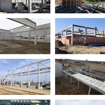
2020
2020
Lidl Ostrava
TiCo Buštěhrad
2020
2020
Sanela Lanškroun
Přístřešky
2020