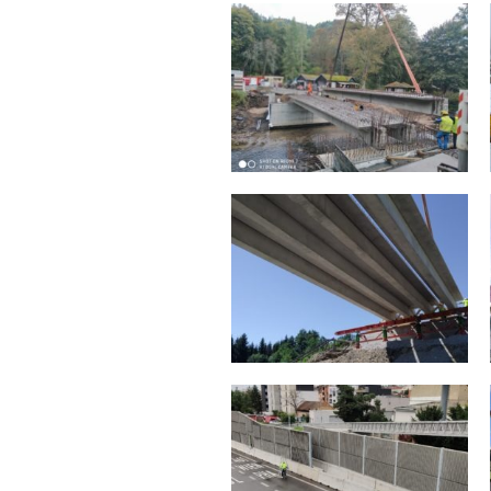
Zahájení stavby
rekonstrukce letního
Stavby mostů v roce
fotbalového stadionu v
2021
Pardubicích
2021
Most Frýdlant n. Ostravicí
Most Opava
2020
2020
Sportovní hala Červená