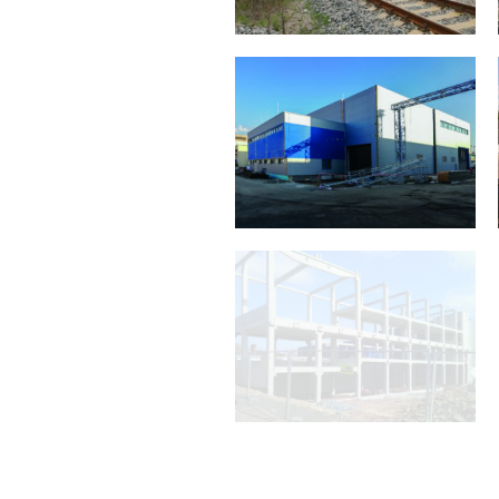
MPHS Vypich
Hala Kolovka
2019
2019
Swoboda CZ – Nový Závod
Hala Bednář FMT
v Polné u Jihlavy
2019
2019