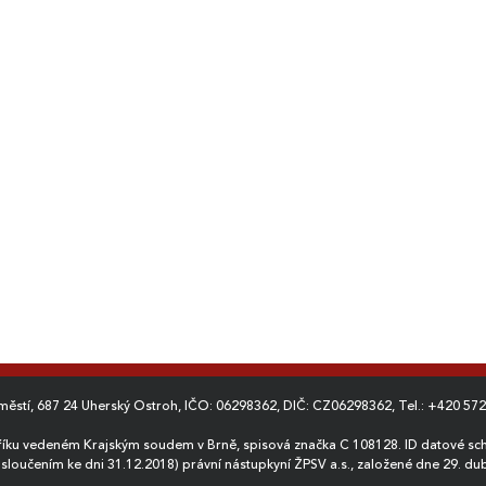
MPHS Spořilovská ul., Praha
Brno
4 – Spořilov
2012
2014
dměstí, 687 24 Uherský Ostroh, IČO: 06298362, DIČ: CZ06298362, Tel.:
+420 572
říku vedeném Krajským soudem v Brně, spisová značka C 108128. ID datové sch
ze sloučením ke dni 31.12.2018) právní nástupkyní ŽPSV a.s., založené dne 29. d