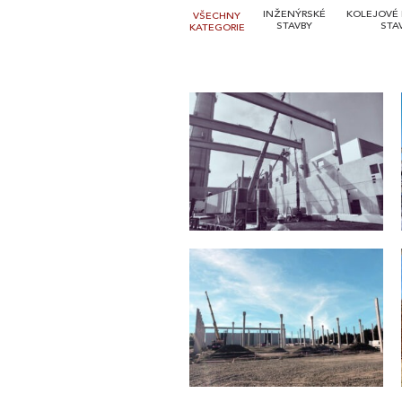
INŽENÝRSKÉ
KOLEJOVÉ 
VŠECHNY
STAVBY
STA
KATEGORIE
Modernizace zdroje Brno-
sever pro soustavu
Mikulov – Industrial Zone
zásobování tepelnou energií
2023
města Brna
2024
VGP Park Prostějov (Hala C)
Continental Barum
& průmyslová hala Olomouc
Otrokovice – sklad HBS
2024
2024