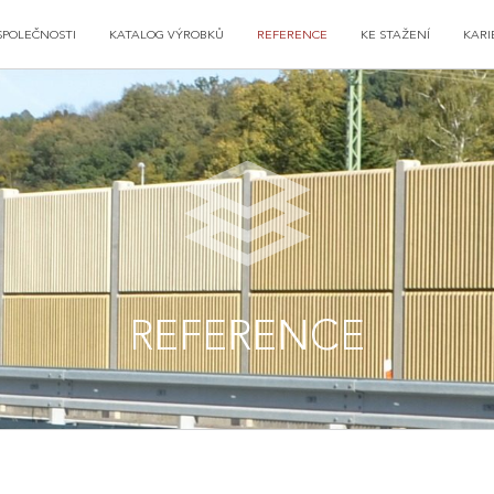
SPOLEČNOSTI
KATALOG VÝROBKŮ
REFERENCE
KE STAŽENÍ
KARI
REFERENCE