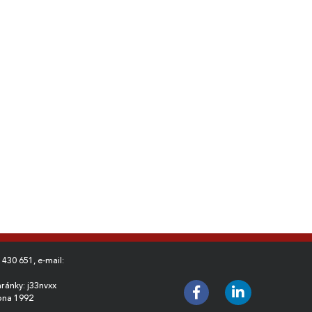
 430 651
, e-mail:
ránky: j33nvxx
ubna 1992