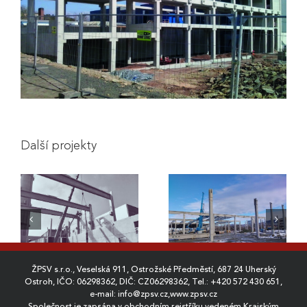
Další projekty
e
Mikulov – Industrial
í
Billa Libochovice
Zone
2024
2023
ŽPSV s.r.o., Veselská 911, Ostrožské Předměstí, 687 24 Uherský
Ostroh, IČO: 06298362, DIČ: CZ06298362, Tel.:
+420 572 430 651
,
e-mail:
info@zpsv.cz
,
www.zpsv.cz
Společnost je zapsána v obchodním rejstříku vedeném Krajským