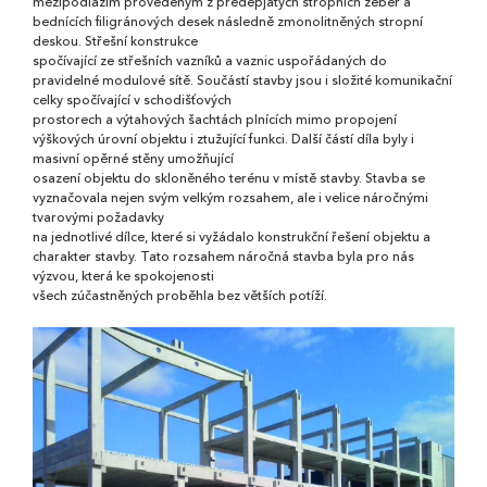
mezipodlažím provedeným z předepjatých stropních žeber a
bednících filigránových desek následně zmonolitněných stropní
deskou. Střešní konstrukce
spočívající ze střešních vazníků a vaznic uspořádaných do
pravidelné modulové sítě. Součástí stavby jsou i složité komunikační
celky spočívající v schodišťových
prostorech a výtahových šachtách plnících mimo propojení
výškových úrovní objektu i ztužující funkci. Další částí díla byly i
masivní opěrné stěny umožňující
osazení objektu do skloněného terénu v místě stavby. Stavba se
vyznačovala nejen svým velkým rozsahem, ale i velice náročnými
tvarovými požadavky
na jednotlivé dílce, které si vyžádalo konstrukční řešení objektu a
charakter stavby. Tato rozsahem náročná stavba byla pro nás
výzvou, která ke spokojenosti
všech zúčastněných proběhla bez větších potíží.