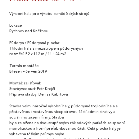
Výrobní hala pro výrobu zemědělských strojů
Lokace:
Rychnov nad Kněžnou
Půdorys / Půdorysná plocha:
Třílodní hala s mezistropem půdorysných
rozměrů 52 x 112 m / 11 124 m2
Termín montáže:
Březen – červen 2019
Montáž zajišťoval:
Stavbyvedoucí: Petr Krejčí
Příprava stavby: Denisa Kábrtová
Stavba velmi náročné výrobní haly, půdorysně trojlodní hala s
přistavěnou i vestavěnou vícepatrovou částí administrativy a
sociálního zázemí firmy. Stavba
byla založena na dvoustupňových základových patkách se spodní
monolitickou a horní prefabrikovanou částí. Celá plocha haly je
vybavena těžkým průmyslovým