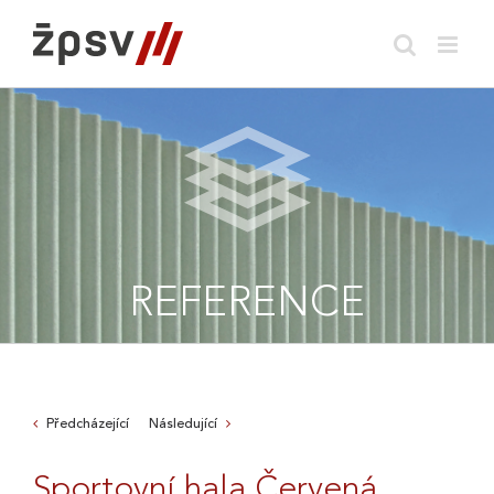
Skip
to
content
REFERENCE
Předcházející
Následující
Sportovní hala Červená