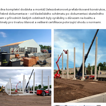
ajištěna kompletní dodávka a montáž železobetonové prefabrikované konstrukce,
potřebné dokumentace – od kladečského schématu po dokumentaci skutečného
em v přírodních šedých odstínech byly vyráběny s důrazem na kvalitu a
í tmely pro trvalou těsnost a veškeré certifikace potvrzující shodu s normami.