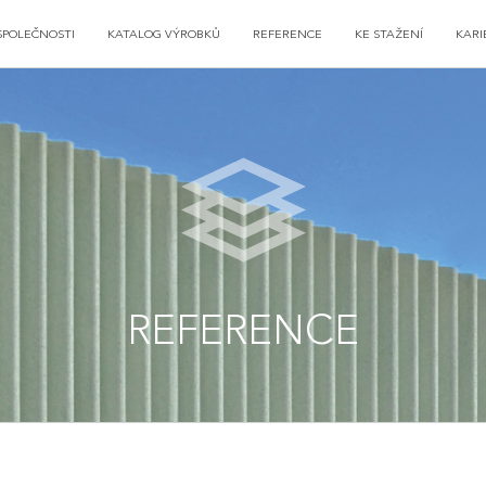
SPOLEČNOSTI
KATALOG VÝROBKŮ
REFERENCE
KE STAŽENÍ
KARI
REFERENCE