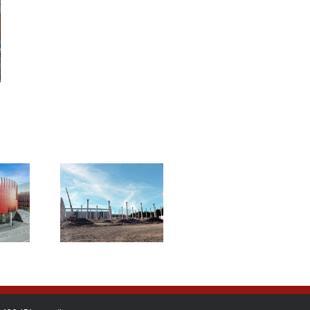
P Park
jov (Hala C)
yslová hala
lomouc
2024