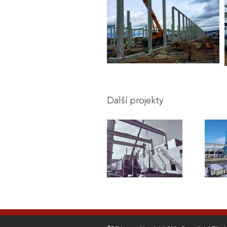
Další projekty
Modernizace
zdroje Brno-sever
pro soustavu
Mikulov –
zásobování
Industrial Zone
tepelnou energií
2023
města Brna
2024