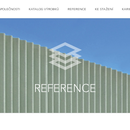
SPOLEČNOSTI
KATALOG VÝROBKŮ
REFERENCE
KE STAŽENÍ
KARI
REFERENCE