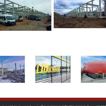
VG
Horácká
Prostě
Billa Libochovice
multifunkční aréna
& prům
2024
Jihlava
O
2024-2025