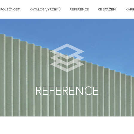
SPOLEČNOSTI
KATALOG VÝROBKŮ
REFERENCE
KE STAŽENÍ
KARI
REFERENCE