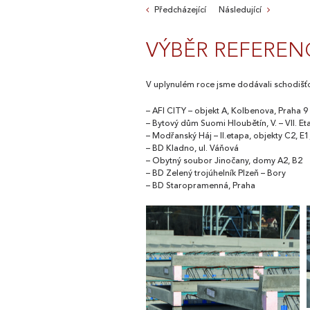
Předcházející
Následující
VÝBĚR REFEREN
V uplynulém roce jsme dodávali schodišťo
– AFI CITY – objekt A, Kolbenova, Praha 9
– Bytový dům Suomi Hloubětín, V. – VII. E
– Modřanský Háj – II.etapa, objekty C2, E
– BD Kladno, ul. Váňová
– Obytný soubor Jinočany, domy A2, B2
– BD Zelený trojúhelník Plzeň – Bory
– BD Staropramenná, Praha