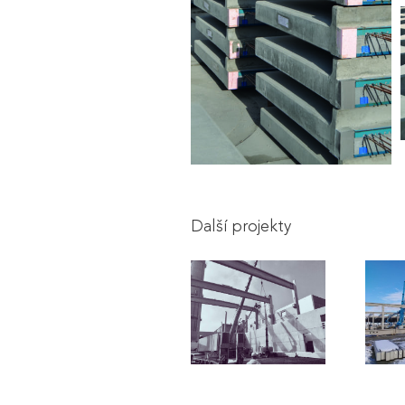
Další projekty
Modernizace
zdroje Brno-sever
pro soustavu
Mikulov –
zásobování
Industrial Zone
tepelnou energií
2023
města Brna
2024