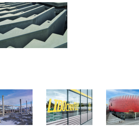
VG
Horácká
Prostě
Billa Libochovice
multifunkční aréna
& prům
2024
Jihlava
O
2024-2025