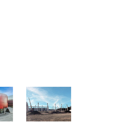
P Park
jov (Hala C)
yslová hala
lomouc
2024