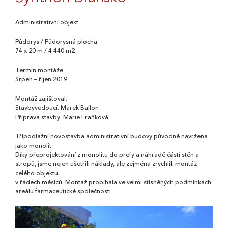
Administrativní objekt
Půdorys / Půdorysná plocha:
74 x 20 m / 4 440 m2
Termín montáže:
Srpen – říjen 2019
Montáž zajišťoval:
Stavbyvedoucí: Marek Ballon
Příprava stavby: Marie Fraňková
Třípodlažní novostavba administrativní budovy původně navržena
jako monolit.
Díky přeprojektování z monolitu do prefy a náhradě částí stěn a
stropů, jsme nejen ušetřili náklady, ale zejména zrychlili montáž
celého objektu
v řádech měsíců. Montáž probíhala ve velmi stísněných podmínkách
areálu farmaceutické společnosti.