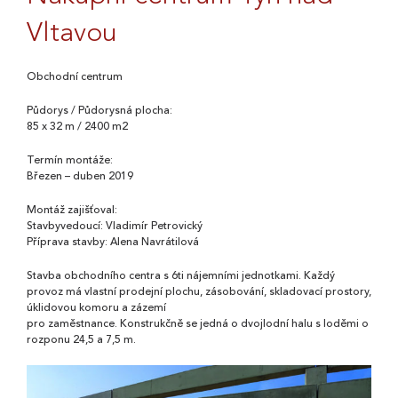
Vltavou
Obchodní centrum
Půdorys / Půdorysná plocha:
85 x 32 m / 2400 m2
Termín montáže:
Březen – duben 2019
Montáž zajišťoval:
Stavbyvedoucí: Vladimír Petrovický
Příprava stavby: Alena Navrátilová
Stavba obchodního centra s 6ti nájemními jednotkami. Každý
provoz má vlastní prodejní plochu, zásobování, skladovací prostory,
úklidovou komoru a zázemí
pro zaměstnance. Konstrukčně se jedná o dvojlodní halu s loděmi o
rozponu 24,5 a 7,5 m.