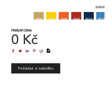
BARVA 2
1002
1023
2008
3000
5010
5012
FINÁLNÍ CENA
0 Kč
Požádat o nabídku