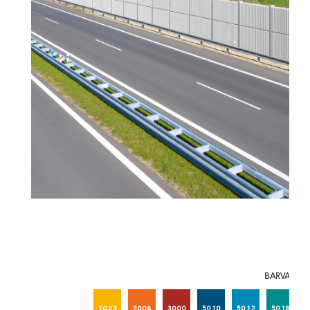
BARVA 1
1023
2008
3000
5010
5012
5018