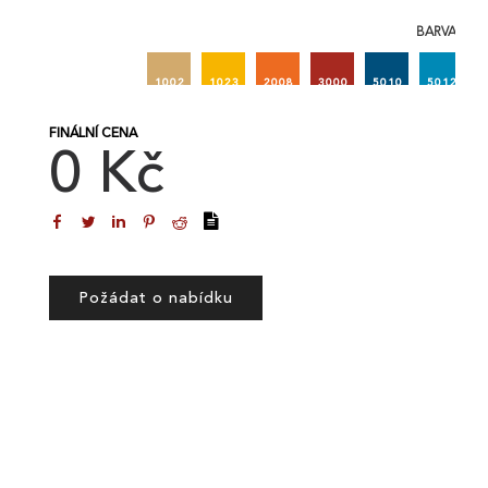
BARVA 2
1002
1023
2008
3000
5010
5012
FINÁLNÍ CENA
0 Kč
Požádat o nabídku