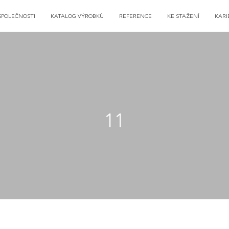
SPOLEČNOSTI
KATALOG VÝROBKŮ
REFERENCE
KE STAŽENÍ
KARI
11