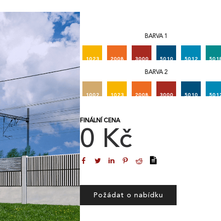
BARVA 1
1023
2008
3000
5010
5012
501
BARVA 2
1002
1023
2008
3000
5010
501
FINÁLNÍ CENA
0 Kč
Požádat o nabídku