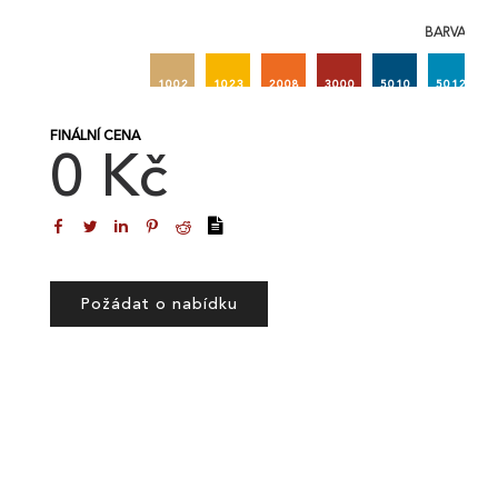
BARVA 2
1002
1023
2008
3000
5010
5012
FINÁLNÍ CENA
0 Kč
Požádat o nabídku