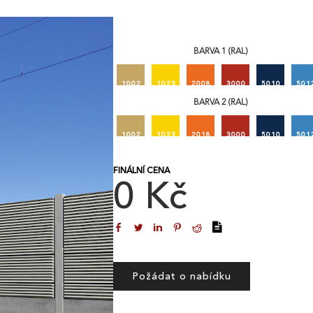
BARVA 1 (RAL)
1002
1023
2008
3000
5010
501
BARVA 2 (RAL)
1002
1023
2018
3000
5010
501
FINÁLNÍ CENA
0 Kč
Požádat o nabídku