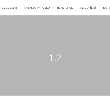
SPOLEČNOSTI
KATALOG VÝROBKŮ
REFERENCE
KE STAŽENÍ
KARI
1.2