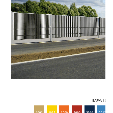
BARVA 1 (RAL)
1002
1023
2008
3000
5010
5012