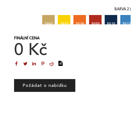
BARVA 2 (RAL)
1002
1023
2018
3000
5010
5012
FINÁLNÍ CENA
0 Kč
Požádat o nabídku