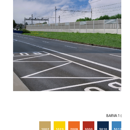
BARVA 1 (RAL)
1002
1023
2008
3000
5010
5012