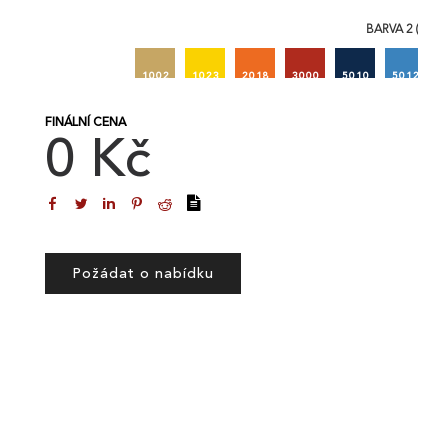
BARVA 2 (RAL)
1002
1023
2018
3000
5010
5012
FINÁLNÍ CENA
0 Kč
Požádat o nabídku