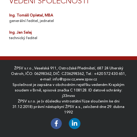
VEDENÍ SPOLEČNOSTI
Ing. Tomáš Opletal, MBA
generální ředitel, jednatel
Ing. Jan Salaj
technický ředitel
ŽPSV s.r.o., Veselská 911, Ostrožské Předměstí, 687 24 Uherský
Ostroh, IČO: 06298362, DIČ: CZ06298362, Tel.:
+420 572 430 651
,
e-mail:
info@zpsv.cz
,
www.zpsv.cz
Společnost je zapsána v obchodním rejstříku vedeném Krajským
soudem v Brně, spisová značka C 108128. ID datové schránky:
j33nvxx
ŽPSV s.r.o. je (v důsledku vnitrostátní fúze sloučením ke dni
31.12.2018) právní nástupkyní ŽPSV a.s., založené dne 29. dubna
1992