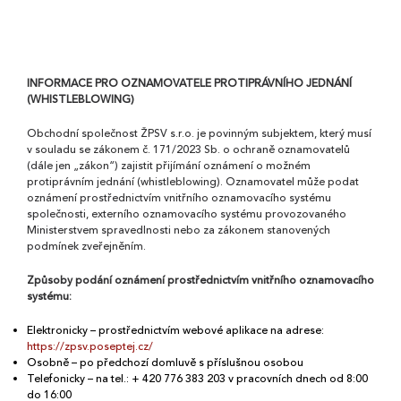
(WHISTLEBLOWING)
INFORMACE PRO OZNAMOVATELE PROTIPRÁVNÍHO JEDNÁNÍ
(WHISTLEBLOWING)
Obchodní společnost ŽPSV s.r.o. je povinným subjektem, který musí
v souladu se zákonem č. 171/2023 Sb. o ochraně oznamovatelů
(dále jen „zákon“) zajistit přijímání oznámení o možném
protiprávním jednání (whistleblowing). Oznamovatel může podat
oznámení prostřednictvím vnitřního oznamovacího systému
společnosti, externího oznamovacího systému provozovaného
Ministerstvem spravedlnosti nebo za zákonem stanovených
podmínek zveřejněním.
Způsoby podání oznámení prostřednictvím vnitřního oznamovacího
systému:
Elektronicky – prostřednictvím webové aplikace na adrese:
https://zpsv.poseptej.cz/
Osobně – po předchozí domluvě s příslušnou osobou
Telefonicky – na tel.: + 420 776 383 203 v pracovních dnech od 8:00
do 16:00