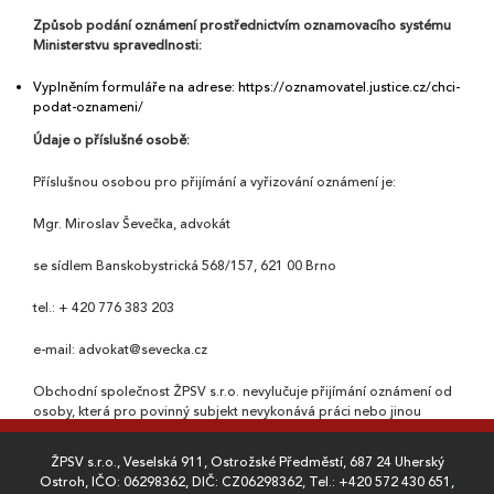
Způsob podání oznámení prostřednictvím oznamovacího systému
Ministerstvu spravedlnosti:
Vyplněním formuláře na adrese: https://oznamovatel.justice.cz/chci-
podat-oznameni/
Údaje o příslušné osobě:
Příslušnou osobou pro přijímání a vyřizování oznámení je:
Mgr. Miroslav Ševečka, advokát
se sídlem Banskobystrická 568/157, 621 00 Brno
tel.: + 420 776 383 203
e-mail: advokat@sevecka.cz
Obchodní společnost ŽPSV s.r.o. nevylučuje přijímání oznámení od
osoby, která pro povinný subjekt nevykonává práci nebo jinou
obdobnou činnost podle § 2 odst. 3 písm. a), b), h) nebo i) zákona.
ŽPSV s.r.o., Veselská 911, Ostrožské Předměstí, 687 24 Uherský
Ostroh, IČO: 06298362, DIČ: CZ06298362, Tel.:
+420 572 430 651
,