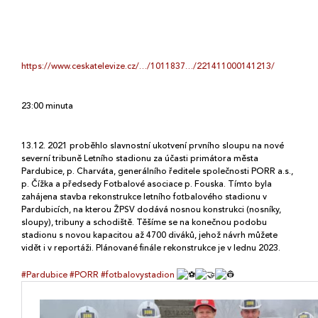
v Pardubicích
https://www.ceskatelevize.cz/…/1011837…/221411000141213/
23:00 minuta
13.12. 2021 proběhlo slavnostní ukotvení prvního sloupu na nové
severní tribuně Letního stadionu za účasti primátora města
Pardubice, p. Charváta, generálního ředitele společnosti PORR a.s.,
p. Čížka a předsedy Fotbalové asociace p. Fouska. Tímto byla
zahájena stavba rekonstrukce letního fotbalového stadionu v
Pardubicích, na kterou ŽPSV dodává nosnou konstrukci (nosníky,
sloupy), tribuny a schodiště. Těšíme se na konečnou podobu
stadionu s novou kapacitou až 4700 diváků, jehož návrh můžete
vidět i v reportáži. Plánované finále rekonstrukce je v lednu 2023.
#Pardubice
#PORR
#fotbalovystadion