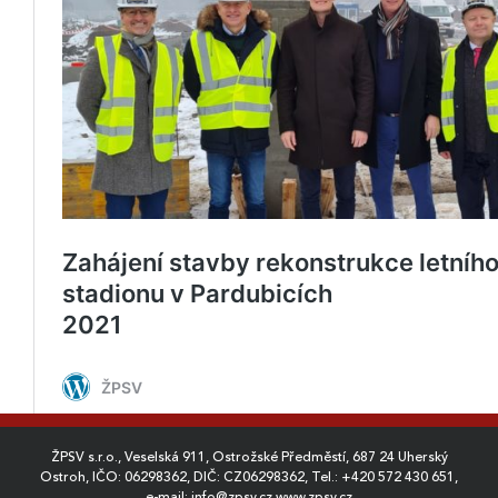
ŽPSV s.r.o., Veselská 911, Ostrožské Předměstí, 687 24 Uherský
Ostroh, IČO: 06298362, DIČ: CZ06298362, Tel.:
+420 572 430 651
,
e-mail:
info@zpsv.cz
,
www.zpsv.cz