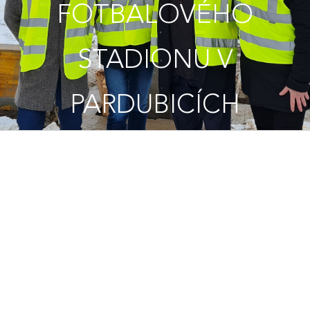
FOTBALOVÉHO
STADIONU V
PARDUBICÍCH
Zahájení stavby
rekonstrukce letního
fotbalového stadionu