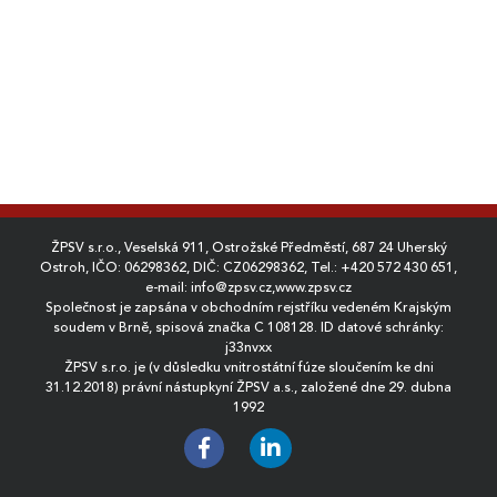
ŽPSV s.r.o., Veselská 911, Ostrožské Předměstí, 687 24 Uherský
Ostroh, IČO: 06298362, DIČ: CZ06298362, Tel.:
+420 572 430 651
,
e-mail:
info@zpsv.cz
,
www.zpsv.cz
Společnost je zapsána v obchodním rejstříku vedeném Krajským
soudem v Brně, spisová značka C 108128. ID datové schránky:
j33nvxx
ŽPSV s.r.o. je (v důsledku vnitrostátní fúze sloučením ke dni
31.12.2018) právní nástupkyní ŽPSV a.s., založené dne 29. dubna
1992