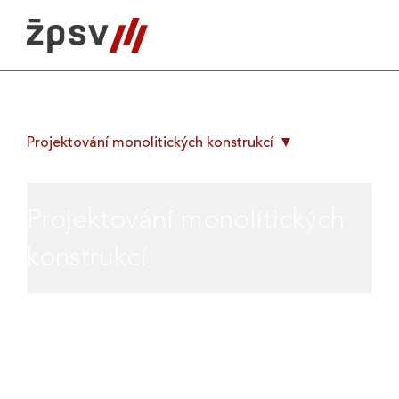
Skip
to
content
Projektování monolitických konstrukcí
Projektování monolitických
konstrukcí