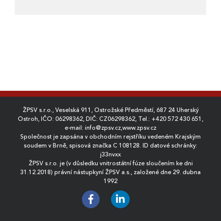
ŽPSV s.r.o., Veselská 911, Ostrožské Předměstí, 687 24 Uherský
Ostroh, IČO: 06298362, DIČ: CZ06298362, Tel.:
+420 572 430 651
,
e-mail:
info@zpsv.cz
,
www.zpsv.cz
Společnost je zapsána v obchodním rejstříku vedeném Krajským
soudem v Brně, spisová značka C 108128. ID datové schránky:
j33nvxx
ŽPSV s.r.o. je (v důsledku vnitrostátní fúze sloučením ke dni
31.12.2018) právní nástupkyní ŽPSV a.s., založené dne 29. dubna
1992