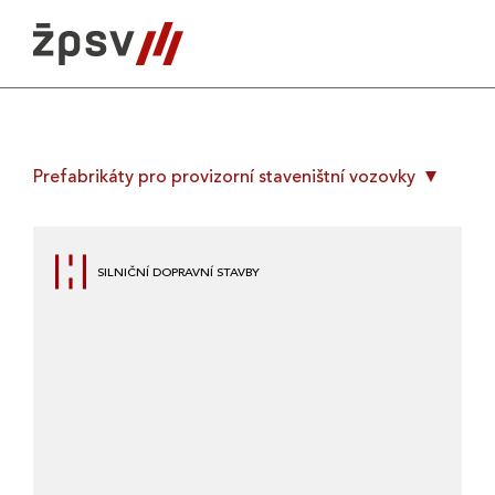
Skip
to
content
Prefabrikáty pro provizorní staveništní vozovky
SILNIČNÍ DOPRAVNÍ STAVBY