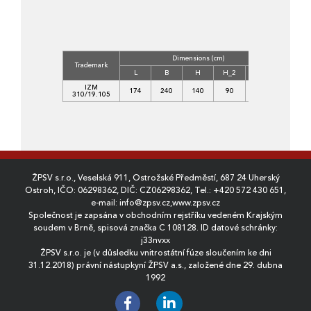
Dimensions (cm)
Volume
Trademark
(m3)
L
B
H
H_2
B_2
IZM
174
240
140
90
200
2,9166
310/19.105
ŽPSV s.r.o., Veselská 911, Ostrožské Předměstí, 687 24 Uherský
Ostroh, IČO: 06298362, DIČ: CZ06298362, Tel.:
+420 572 430 651
,
e-mail:
info@zpsv.cz
,
www.zpsv.cz
Společnost je zapsána v obchodním rejstříku vedeném Krajským
soudem v Brně, spisová značka C 108128. ID datové schránky:
j33nvxx
ŽPSV s.r.o. je (v důsledku vnitrostátní fúze sloučením ke dni
31.12.2018) právní nástupkyní ŽPSV a.s., založené dne 29. dubna
1992