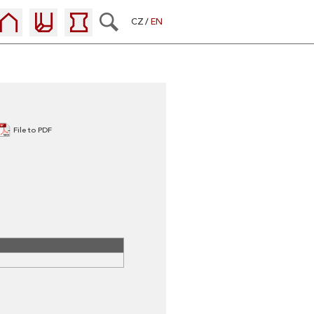
CZ
EN
File to PDF