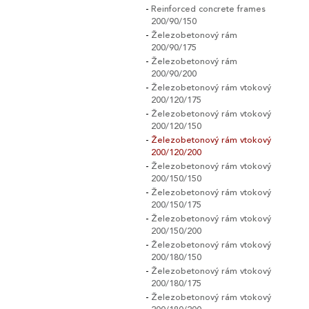
Reinforced concrete frames
200/90/150
Železobetonový rám
200/90/175
Železobetonový rám
200/90/200
Železobetonový rám vtokový
200/120/175
Železobetonový rám vtokový
200/120/150
Železobetonový rám vtokový
200/120/200
Železobetonový rám vtokový
200/150/150
Železobetonový rám vtokový
200/150/175
Železobetonový rám vtokový
200/150/200
Železobetonový rám vtokový
200/180/150
Železobetonový rám vtokový
200/180/175
Železobetonový rám vtokový