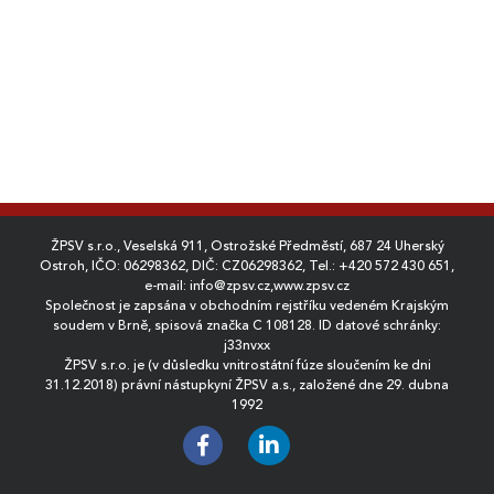
ŽPSV s.r.o., Veselská 911, Ostrožské Předměstí, 687 24 Uherský
Ostroh, IČO: 06298362, DIČ: CZ06298362, Tel.:
+420 572 430 651
,
e-mail:
info@zpsv.cz
,
www.zpsv.cz
Společnost je zapsána v obchodním rejstříku vedeném Krajským
soudem v Brně, spisová značka C 108128. ID datové schránky:
j33nvxx
ŽPSV s.r.o. je (v důsledku vnitrostátní fúze sloučením ke dni
31.12.2018) právní nástupkyní ŽPSV a.s., založené dne 29. dubna
1992