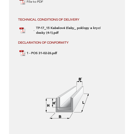
File to PDF
TECHNICAL CONDITIONS OF DELIVERY
TP-17_15 Kabelové žlaby_ poklopy a krycí
desky (4-1).pdf
DECLARATION OF CONFORMITY
1 - POS 31-02-26.pdf