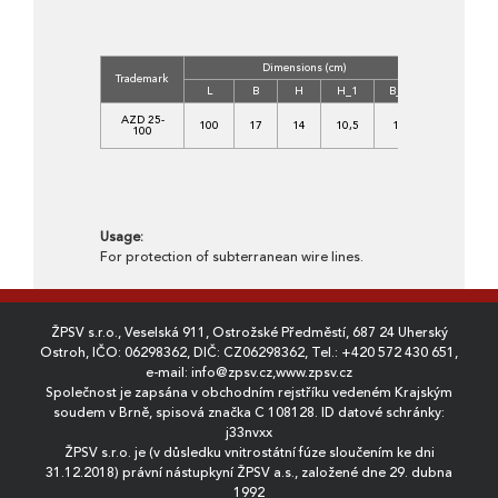
Dimensions (cm)
Concrete
Trademark
Class
L
B
H
H_1
B_1
C
AZD 25-
100
17
14
10,5
10
25/30-
100
XF1
Usage:
For protection of subterranean wire lines.
ŽPSV s.r.o., Veselská 911, Ostrožské Předměstí, 687 24 Uherský
Ostroh, IČO: 06298362, DIČ: CZ06298362, Tel.:
+420 572 430 651
,
e-mail:
info@zpsv.cz
,
www.zpsv.cz
Společnost je zapsána v obchodním rejstříku vedeném Krajským
soudem v Brně, spisová značka C 108128. ID datové schránky:
j33nvxx
ŽPSV s.r.o. je (v důsledku vnitrostátní fúze sloučením ke dni
31.12.2018) právní nástupkyní ŽPSV a.s., založené dne 29. dubna
1992