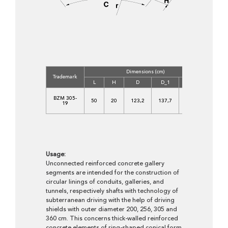
Dimensions (cm)
Concr
Trademark
Clas
L
H
D
D_1
R_2
C
BZM 305-
35/4
50
20
123,2
137,7
151,5
19
XF4
XA
Usage:
Unconnected reinforced concrete gallery
segments are intended for the construction of
circular linings of conduits, galleries, and
tunnels, respectively shafts with technology of
subterranean driving with the help of driving
shields with outer diameter 200, 256, 305 and
360 cm. This concerns thick-walled reinforced
concrete elements of ring-shaped conical form