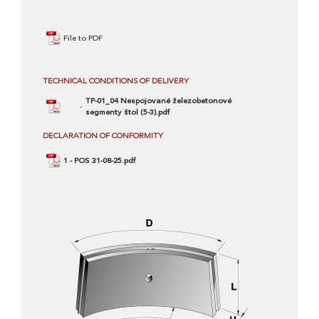
File to PDF
TECHNICAL CONDITIONS OF DELIVERY
TP-01_04 Nespojované železobetonové
segmenty štol (5-3).pdf
DECLARATION OF CONFORMITY
1 - POS 31-08-25.pdf