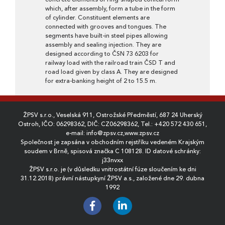
which, after assembly, form a tube in the form
of cylinder. Constituent elements are
connected with grooves and tongues. The
segments have built-in steel pipes allowing
assembly and sealing injection. They are
designed according to ČSN 73 6203 for
railway load with the railroad train ČSD T and
road load given by class A. They are designed
for extra-banking height of 2 to 15.5 m.
ŽPSV s.r.o., Veselská 911, Ostrožské Předměstí, 687 24 Uherský
Ostroh, IČO: 06298362, DIČ: CZ06298362, Tel.:
+420 572 430 651
,
e-mail:
info@zpsv.cz
,
www.zpsv.cz
Společnost je zapsána v obchodním rejstříku vedeném Krajským
soudem v Brně, spisová značka C 108128. ID datové schránky:
j33nvxx
ŽPSV s.r.o. je (v důsledku vnitrostátní fúze sloučením ke dni
31.12.2018) právní nástupkyní ŽPSV a.s., založené dne 29. dubna
1992