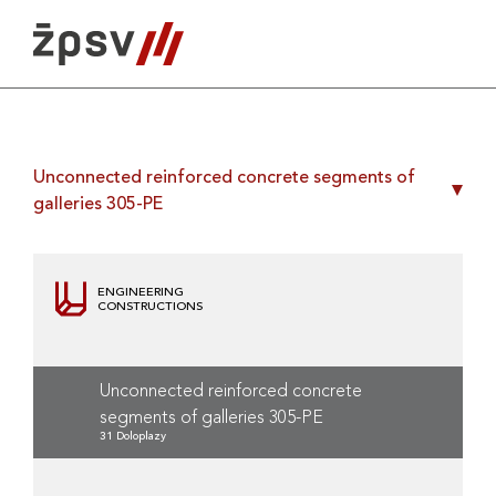
Skip
to
content
Unconnected reinforced concrete segments of
galleries 305-PE
ENGINEERING
CONSTRUCTIONS
Unconnected reinforced concrete
segments of galleries 305-PE
31 Doloplazy