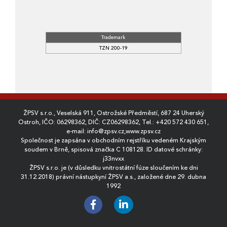
Trademark
TZN 200-19
ŽPSV s.r.o., Veselská 911, Ostrožské Předměstí, 687 24 Uherský
Ostroh, IČO: 06298362, DIČ: CZ06298362, Tel.:
+420 572 430 651
,
e-mail:
info@zpsv.cz
,
www.zpsv.cz
Společnost je zapsána v obchodním rejstříku vedeném Krajským
soudem v Brně, spisová značka C 108128. ID datové schránky:
j33nvxx
ŽPSV s.r.o. je (v důsledku vnitrostátní fúze sloučením ke dni
31.12.2018) právní nástupkyní ŽPSV a.s., založené dne 29. dubna
1992