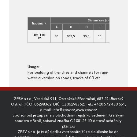
Dimensions (cm)
Trademark
L
B
H
T
H_1
B_1
TBM 116-
30
102,5
30,5
10
8
44
19
Usage:
For building of trenches and channels for rain-
water diversion on roads, tracks of CR etc.
ŽPSV s.r.o., Veselská 911, Ostrožské Předměstí, 687 24 Uherský
Ostroh, IČO: 06298362, DIČ: CZ06298362, Tel.:
+420 572 430 651
,
e-mail:
info@zpsv.cz
,
www.zpsv.cz
Společnost je zapsána v obchodním rejstříku vedeném Krajským
soudem v Brně, spisová značka C 108128. ID datové schránky:
j33nvxx
ŽPSV s.r.o. je (v důsledku vnitrostátní fúze sloučením ke dni