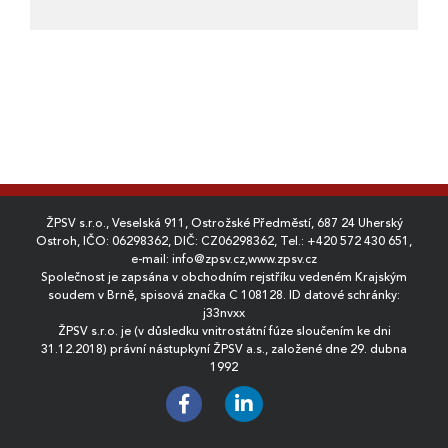
ŽPSV s.r.o., Veselská 911, Ostrožské Předměstí, 687 24 Uherský
Ostroh, IČO: 06298362, DIČ: CZ06298362, Tel.:
+420 572 430 651
,
e-mail:
info@zpsv.cz
,
www.zpsv.cz
Společnost je zapsána v obchodním rejstříku vedeném Krajským
soudem v Brně, spisová značka C 108128. ID datové schránky:
j33nvxx
ŽPSV s.r.o. je (v důsledku vnitrostátní fúze sloučením ke dni
31.12.2018) právní nástupkyní ŽPSV a.s., založené dne 29. dubna
1992