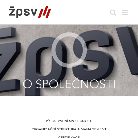
Skip
to
content
O SPOLEČNOSTI
PŘEDSTAVENÍ SPOLEČNOSTI
ORGANIZAČNÍ STRUKTURA A MANAGEMENT
CERTIFIKACE