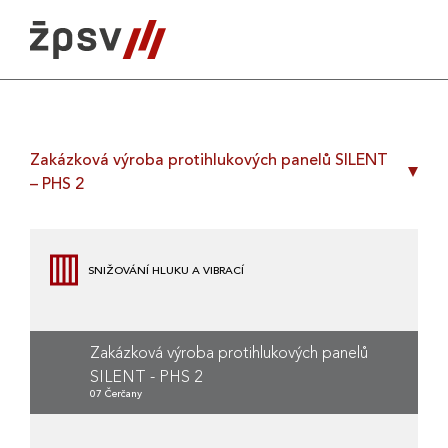
Skip
to
content
Zakázková výroba protihlukových panelů SILENT
– PHS 2
SNIŽOVÁNÍ HLUKU A VIBRACÍ
Zakázková výroba protihlukových panelů
SILENT - PHS 2
07 Čerčany