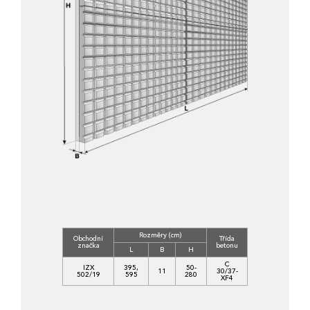
Rozměry (cm)
Obchodní
Třída
značka
betonu
L
B
H
C
IZX
395,
50-
11
30/37-
502/19
595
280
XF4