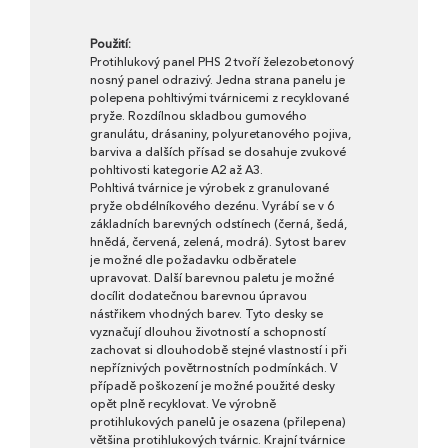
Použití:
Protihlukový panel PHS 2 tvoří železobetonový
nosný panel odrazivý. Jedna strana panelu je
polepena pohltivými tvárnicemi z recyklované
pryže. Rozdílnou skladbou gumového
granulátu, drásaniny, polyuretanového pojiva,
barviva a dalších přísad se dosahuje zvukové
pohltivosti kategorie A2 až A3.
Pohltivá tvárnice je výrobek z granulované
pryže obdélníkového dezénu. Vyrábí se v 6
základních barevných odstínech (černá, šedá,
hnědá, červená, zelená, modrá). Sytost barev
je možné dle požadavku odběratele
upravovat. Další barevnou paletu je možné
docílit dodatečnou barevnou úpravou
nástřikem vhodných barev. Tyto desky se
vyznačují dlouhou životností a schopností
zachovat si dlouhodobě stejné vlastností i při
nepříznivých povětrnostních podmínkách. V
případě poškození je možné použité desky
opět plně recyklovat. Ve výrobně
protihlukových panelů je osazena (přilepena)
většina protihlukových tvárnic. Krajní tvárnice