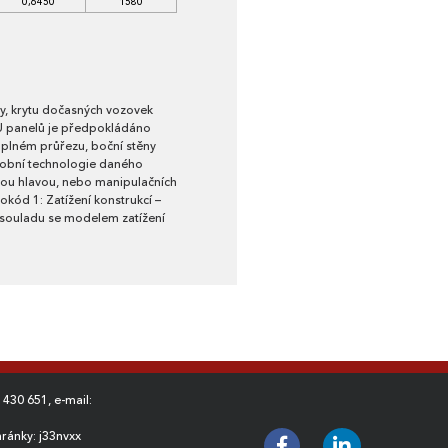
0,6450
1580
hy, krytu dočasných vozovek
 U panelů je předpokládáno
o plném průřezu, boční stěny
robní technologie daného
vou hlavou, nebo manipulačních
kód 1: Zatížení konstrukcí –
 souladu se modelem zatížení
 430 651
, e-mail:
ránky: j33nvxx