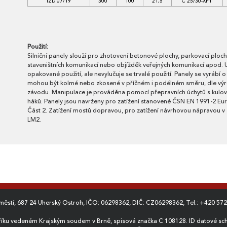
IZD 07/19
300
100
21,5
C 25/30-XF1
Použití:
Silniční panely slouží pro zhotovení betonové plochy, parkovací ploc
staveništních komunikací nebo objížděk veřejných komunikací apod.
opakované použití, ale nevylučuje se trvalé použití. Panely se vyrábí 
mohou být kolmé nebo zkosené v příčném i podélném směru, dle vý
závodu. Manipulace je prováděna pomocí přepravních úchytů s kulo
háků. Panely jsou navrženy pro zatížení stanovené ČSN EN 1991-2 Euro
Část 2. Zatížení mostů dopravou, pro zatížení návrhovou nápravou v
LM2.
dměstí, 687 24 Uherský Ostroh, IČO: 06298362, DIČ: CZ06298362, Tel.:
+420 572
říku vedeném Krajským soudem v Brně, spisová značka C 108128. ID datové sch