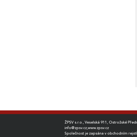
ŽPSV s.r.o., Veselská 911, Ostrožské Pře
info@zpsv.cz
,
www.zpsv.cz
Společnost je zapsána v obchodním rejst