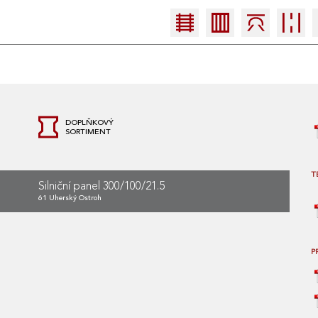
DOPLŇKOVÝ
SORTIMENT
T
Silniční panel 300/100/21.5
61 Uherský Ostroh
P