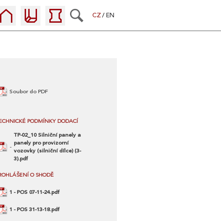
CZ
EN
Soubor do PDF
ECHNICKÉ PODMÍNKY DODACÍ
TP-02_10 Silniční panely a
panely pro provizorní
vozovky (silniční dílce) (3-
3).pdf
ROHLÁŠENÍ O SHODĚ
1 - POS 07-11-24.pdf
1 - POS 31-13-18.pdf