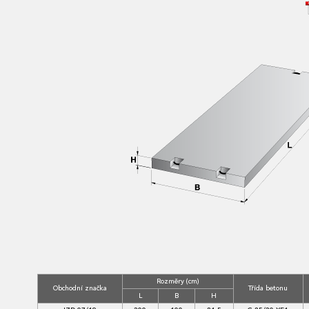
Rozměry (cm)
Obchodní značka
Třída betonu
L
B
H