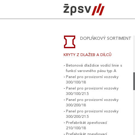
Skip
to
content
DOPLŇKOVÝ SORTIMENT
KRYTY Z DLAŽEB A DÍLCŮ
Betonová dlaždice vodící linie s
funkcí varovného pásu typ A
Panel pro provizorní vozovky
300/100/18
Panel pro provizorní vozovky
300/100/21.5
Panel pro provizorní vozovky
300/200/18
Panel pro provizorní vozovky
300/200/21.5
Prefabrikát zpevňovací
210/100/18
Prefabrikát zpevňovací