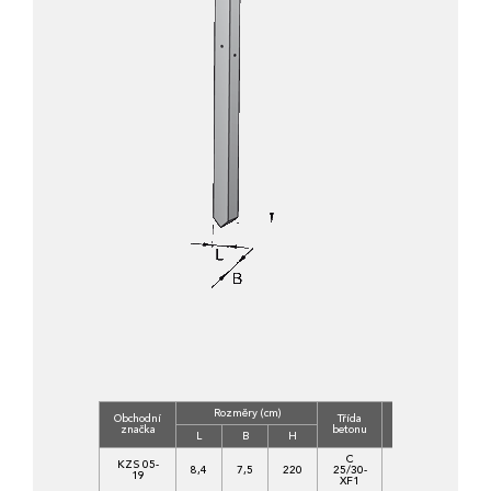
Rozměry (cm)
Obchodní
Třída
Objem
Hmot
značka
betonu
(m3)
(kg)
L
B
H
C
KZS 05-
8,4
7,5
220
25/30-
0,0139
33
19
XF1