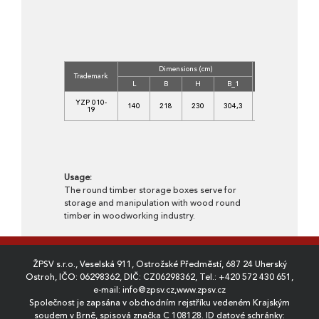
Dimensions (cm)
Concrete
Vo
Trademark
Class
(
L
B
H
B_1
C
YZP 010-
140
218
230
304,3
35/45-
3,
19
XF1
Usage:
The round timber storage boxes serve for
storage and manipulation with wood round
timber in woodworking industry.
ŽPSV s.r.o., Veselská 911, Ostrožské Předměstí, 687 24 Uherský
Ostroh, IČO: 06298362, DIČ: CZ06298362, Tel.:
+420 572 430 651
,
e-mail:
info@zpsv.cz
,
www.zpsv.cz
Společnost je zapsána v obchodním rejstříku vedeném Krajským
soudem v Brně, spisová značka C 108128. ID datové schránky: