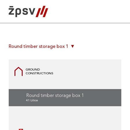
Skip
to
content
Round timber storage box 1
GROUND
CONSTRUCTIONS
Round timber storage box 1
41 Litice