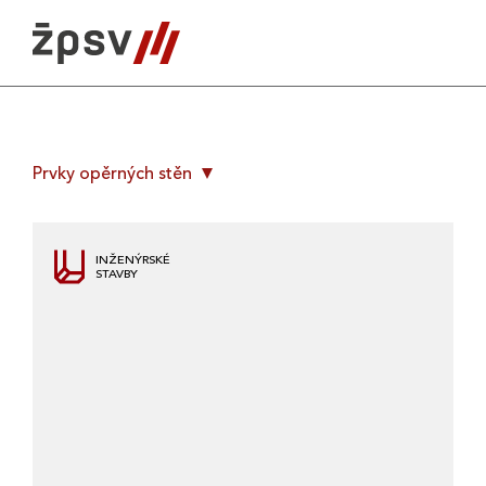
Skip
to
content
Prvky opěrných stěn
INŽENÝRSKÉ
STAVBY