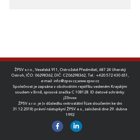
ŽPSV s.r.o., Veselská 911, Ostrožské Předměstí, 687 24 Uherský
Ostroh, IČO: 06298362, DIČ: CZ06298362, Tel.:
+420 572 430 651
,
e-mail:
info@zpsv.cz
,
www.zpsv.cz
Společnost je zapsána v obchodním rejstříku vedeném Krajským
soudem v Brně, spisová značka C 108128. ID datové schránky:
j33nvxx
ŽPSV s.r.o. je (v důsledku vnitrostátní fúze sloučením ke dni
31.12.2018) právní nástupkyní ŽPSV a.s., založené dne 29. dubna
1992