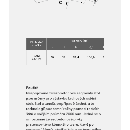
Rozměry (cm)
Obchodní
Třída
značka
betonu
L
H
D
D_1
R_2
C
BZM
35/45-
50
18
99,4
116,8
127
257-19
XF4,
XA2
Použití:
Nespojované železobetonové segmenty štol
jsou určeny pro výstavbu kruhových ostění
stok, štol a tunelů, popřípadě šachet, a to
technologií podzemní ražby pomocí razících
štítů o vnějším průměru 2000 mm. Jedná se o
silnostěnné železobetonové prvky
prstencovitého kónického tvaru, které po
sestavení 6 kusů vytvářejí tubus ve tvaru válce.