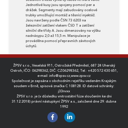
Jednotlivé kusy jsou spojeny pomocí per a
drážek. Segmenty mají zabudovány ocelové
trubky umožňující montáž a těsnící injektáž.
Jsou navrženy podle ČSN 73 6203 na
železniční zatížení vlakem ČSD T a zatížení
silniční dle třídy A. Jsou dimenzovány na výšku
nadnásypu 2,0 až 15,5 m. Manipulace je
prováděna pomocí přepravních závitových
úchytů.
ŽPSV s.r.o., Veselská 911, Ostrožské Předměstí, 687 24 Uherský
Ostroh, IČO: 06298362, DIČ: CZ06298362, Tel.:
+420 572 430 651
,
e-mail:
info@zpsv.cz
,
www.zpsv.cz
Společnost je zapsána v obchodním rejstříku vedeném Krajským
soudem v Brně, spisová značka C 108128. ID datové schránky:
j33nvxx
ŽPSV s.r.o. je (v důsledku vnitrostátní fúze sloučením ke dni
31.12.2018) právní nástupkyní ŽPSV a.s., založené dne 29. dubna
1992