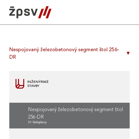
Skip
to
content
Nespojovaný železobetonový segment štol 256-
DR
INŽENÝRSKÉ
STAVBY
Nespojovaný železobetonový segment štol
256-DR
31 Doloplazy