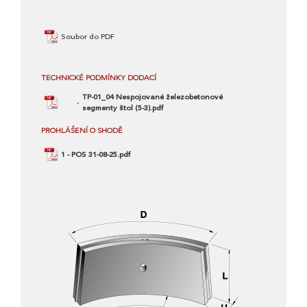
Soubor do PDF
TECHNICKÉ PODMÍNKY DODACÍ
TP-01_04 Nespojované železobetonové
segmenty štol (5-3).pdf
PROHLÁŠENÍ O SHODĚ
1 - POS 31-08-25.pdf