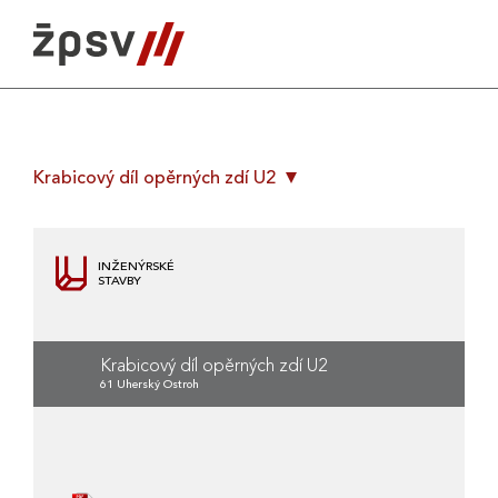
Skip
to
content
Krabicový díl opěrných zdí U2
INŽENÝRSKÉ
STAVBY
Krabicový díl opěrných zdí U2
61 Uherský Ostroh