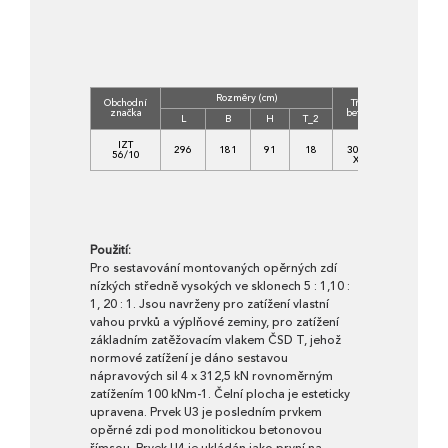
Rozměry (cm)
Obchodní
Třída
Objem
značka
betonu
(m3)
L
B
H
T_2
C
IZT
296
181
91
18
30/37-
1,8800
56/10
XF4
Použití:
Pro sestavování montovaných opěrných zdí
nízkých středně vysokých ve sklonech 5 : 1,10 :
1, 20 : 1. Jsou navrženy pro zatížení vlastní
vahou prvků a výplňové zeminy, pro zatížení
základním zatěžovacím vlakem ČSD T, jehož
normové zatížení je dáno sestavou
nápravových sil 4 x 312,5 kN rovnoměrným
zatížením 100 kNm-1. Čelní plocha je esteticky
upravena. Prvek U3 je posledním prvkem
opěrné zdi pod monolitickou betonovou
římsou. Prvek U4 je ukládán jako první na