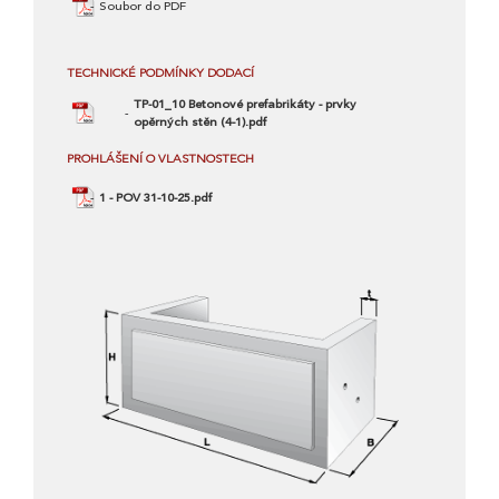
Soubor do PDF
TECHNICKÉ PODMÍNKY DODACÍ
TP-01_10 Betonové prefabrikáty - prvky
opěrných stěn (4-1).pdf
PROHLÁŠENÍ O VLASTNOSTECH
1 - POV 31-10-25.pdf