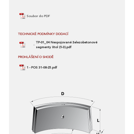
Soubor do PDF
TECHNICKÉ PODMÍNKY DODACÍ
TP-01_04 Nespojované železobetonové
segmenty štol (5-3).pdf
PROHLÁŠENÍ O SHODĚ
1 - POS 31-08-25.pdf