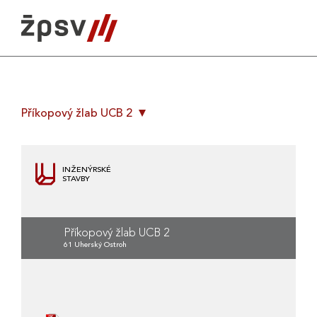
Skip
to
content
Příkopový žlab UCB 2
INŽENÝRSKÉ
STAVBY
Příkopový žlab UCB 2
61 Uherský Ostroh