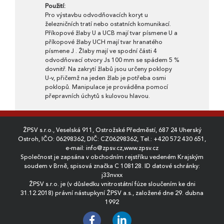
Použití:
Pro výstavbu odvodňovacích koryt u
železničních tratí nebo ostatních komunikací.
Příkopové žlaby U a UCB mají tvar písmene U a
příkopové žlaby UCH mají tvar hranatého
písmene J . Žlaby mají ve spodní části 4
odvodňovací otvory Js 100 mm se spádem 5 %
dovnitř. Na zakrytí žlabů jsou určeny poklopy
U-v, přičemž na jeden žlab je potřeba osmi
poklopů. Manipulace je prováděna pomocí
přepravních úchytů s kulovou hlavou.
ŽPSV s.r.o., Veselská 911, Ostrožské Předměstí, 687 24 Uherský
Ostroh, IČO: 06298362, DIČ: CZ06298362, Tel.:
+420 572 430 651
,
e-mail:
info@zpsv.cz
,
www.zpsv.cz
Společnost je zapsána v obchodním rejstříku vedeném Krajským
soudem v Brně, spisová značka C 108128. ID datové schránky:
j33nvxx
ŽPSV s.r.o. je (v důsledku vnitrostátní fúze sloučením ke dni
31.12.2018) právní nástupkyní ŽPSV a.s., založené dne 29. dubna
1992