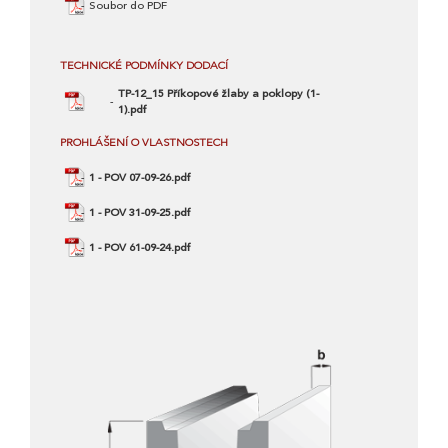
Soubor do PDF
TECHNICKÉ PODMÍNKY DODACÍ
TP-12_15 Příkopové žlaby a poklopy (1-
1).pdf
PROHLÁŠENÍ O VLASTNOSTECH
1 - POV 07-09-26.pdf
1 - POV 31-09-25.pdf
1 - POV 61-09-24.pdf