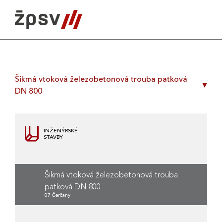
Skip
to
content
Šikmá vtoková železobetonová trouba patková
DN 800
INŽENÝRSKÉ
STAVBY
Šikmá vtoková železobetonová trouba
patková DN 800
07 Čerčany