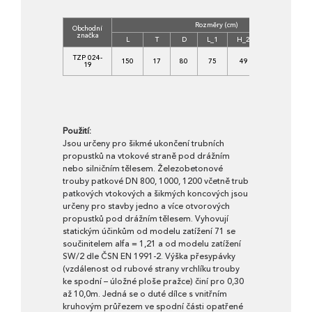
Rozměry (cm)
Obchodní
značka
L
T
D
L_1
H_2
D_1
T_1
TZP 024-
150
17
80
75
49
116
19
19
Použití:
Jsou určeny pro šikmé ukončení trubních
propustků na vtokové straně pod drážním
nebo silničním tělesem. Železobetonové
trouby patkové DN 800, 1000, 1200 včetně trub
patkových vtokových a šikmých koncových jsou
určeny pro stavby jedno a více otvorových
propustků pod drážním tělesem. Vyhovují
statickým účinkům od modelu zatížení 71 se
součinitelem alfa = 1,21 a od modelu zatížení
SW/2 dle ČSN EN 1991-2. Výška přesypávky
(vzdálenost od rubové strany vrchlíku trouby
ke spodní – úložné ploše pražce) činí pro 0,30
až 10,0m. Jedná se o duté dílce s vnitřním
kruhovým průřezem ve spodní části opatřené