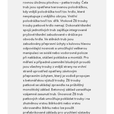
rovnou úložnou plochou – patka trouby. Čela
trub jsou opatřena tvarovanou polodrážkou,
kdy vnější polodrážka tvoří tzv. hrdlo, které
nevystupuje z vnějšího obrysu. Vnitřní
polodrážka tvoří tzv. dřík. Vtokové ŽB trouby
trouby patkové hrdlo nemají. Dokonalé těsnění
spojů jednotlivých trub zajišťuje integrované
pryžové těsnění zabudované v drážce po
obvodu hrdla. Ve stěnách trub jsou
zabudovány přepravní úchyty s kulovou hlavou
odpovídající nosnosti a umožňující veškerou
manipulaci ve svislé nebo vodorovné poloze
při nakládce, otáčení pokládce a montáži. Pro
měření a případné uzemnění bludných proudů
jsou všechny trouby z vnější strany na vrchní
straně uprostřed opatřeny závitovým
přepravním úchytem, který je vodivě propojen
s betonářskou výztuží trouby. ŽB trouby
patkové se ukládají zpravidla na průběžný
monolitický základ. Betonový základ usnadňuje
vzájemné zasunutí trub. Únosnost ŽB trub
patkových však umožňuje pokládat trouby i na
zhutněnou vrstvu štěrkodrti nebo vrstvu
vibrovaného štěrku nebo lze použít
prefabrikované základy pro urychlení výstavby