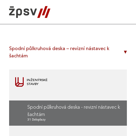
Skip
to
content
Spodní půlkruhová deska – revizní nástavec k
šachtám
INŽENÝRSKÉ
STAVBY
Spodní půlkruhová deska - revizní nástavec k
šachtám
31 Doloplazy