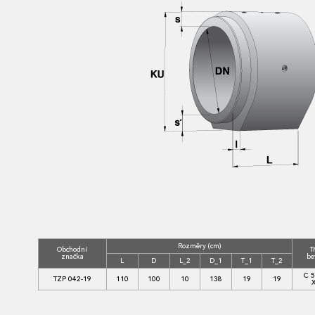
Rozměry (cm)
Obchodní
T
značka
be
L
D
L_2
D_1
T_1
T_2
C 5
TZP 042-19
110
100
10
138
19
19