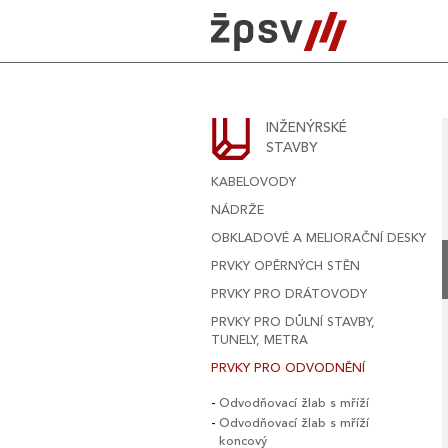
Skip
to
content
INŽENÝRSKÉ
STAVBY
KABELOVODY
NÁDRŽE
OBKLADOVÉ A MELIORAČNÍ DESKY
PRVKY OPĚRNÝCH STĚN
PRVKY PRO DRÁTOVODY
PRVKY PRO DŮLNÍ STAVBY,
TUNELY, METRA
PRVKY PRO ODVODNĚNÍ
Odvodňovací žlab s mříží
Odvodňovací žlab s mříží
koncový