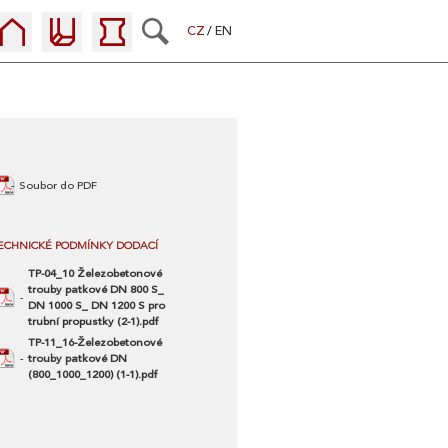
CZ
EN
Soubor do PDF
ECHNICKÉ PODMÍNKY DODACÍ
TP-04_10 Železobetonové
trouby patkové DN 800 S_
DN 1000 S_ DN 1200 S pro
trubní propustky (2-1).pdf
TP-11_16-Železobetonové
trouby patkové DN
(800_1000_1200) (1-1).pdf