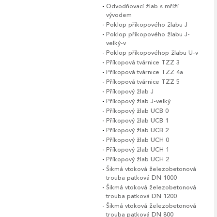
Odvodňovací žlab s mříží
vývodem
Poklop příkopového žlabu J
Poklop příkopového žlabu J-
velký-v
Poklop příkopovéhop žlabu U-v
Příkopová tvárnice TZZ 3
Příkopová tvárnice TZZ 4a
Příkopová tvárnice TZZ 5
Příkopový žlab J
Příkopový žlab J-velký
Příkopový žlab UCB 0
Příkopový žlab UCB 1
Příkopový žlab UCB 2
Příkopový žlab UCH 0
Příkopový žlab UCH 1
Příkopový žlab UCH 2
Šikmá vtoková železobetonová
trouba patková DN 1000
Šikmá vtoková železobetonová
trouba patková DN 1200
Šikmá vtoková železobetonová
trouba patková DN 800