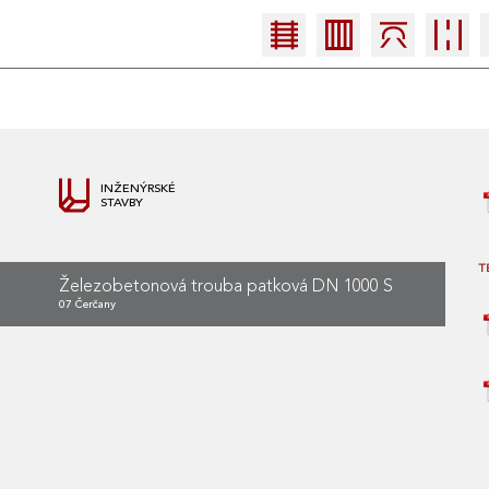
INŽENÝRSKÉ
STAVBY
T
Železobetonová trouba patková DN 1000 S
07 Čerčany