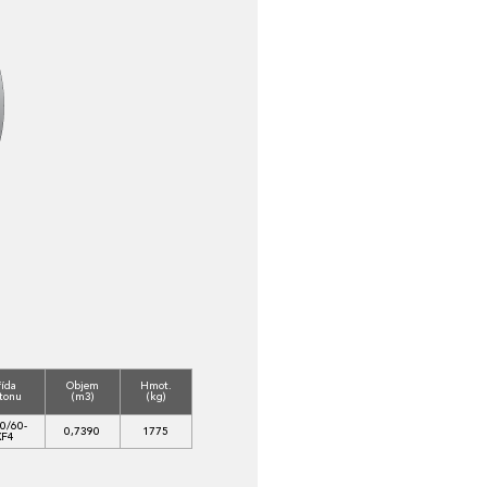
řída
Objem
Hmot.
tonu
(m3)
(kg)
0/60-
0,7390
1775
XF4