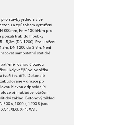
 pro stavby jedno a více
 betonu a způsobem vyztužení
o DN 800mm, Fn = 130 kN/m pro
použití trub do hloubky
,5 – 5,3m (DN 1200). Pro uložení
 4,8m, DN 1200 do 3,9m. Není
zpracovat samostatné statické
 opatřené rovnou úložnou
žkou, kdy vnější polodrážka
a tvoří tzv. dřík. Dokonalé
í, zabudované v drážce po
ulovou hlavou odpovídající
oloze při nakládce, otáčení
itický základ. Betonový základ
 800 s, 1000 s, 1200 S jsou
í XC4, XD3, XF4, XA1.