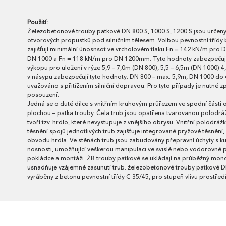
Použití:
Železobetonové trouby patkové DN 800 S, 1000 S, 1200 S jsou určeny
otvorových propustků pod silničním tělesem. Volbou pevnostní třídy
zajišťují minimální únosnsot ve vrcholovém tlaku Fn = 142 kN/m pr
DN 1000 a Fn = 118 kN/m pro DN 1200mm. Tyto hodnoty zabezpečují 
výkopu pro uložení v rýze 5,9 – 7,0m (DN 800), 5,5 – 6,5m (DN 1000) 4
v násypu zabezpečují tyto hodnoty: DN 800 – max. 5,9m, DN 1000 do
uvažováno s přitížením silniční dopravou. Pro tyto případy je nutné 
posouzení.
Jedná se o duté dílce s vnitřním kruhovým průřezem ve spodní části
plochou – patka trouby. Čela trub jsou opatřena tvarovanou polodrá
tvoří tzv. hrdlo, které nevystupuje z vnějšího obrysu. Vnitřní polodrážk
těsnění spojů jednotlivých trub zajišťuje integrované pryžové těsněn
obvodu hrdla. Ve stěnách trub jsou zabudovány přepravní úchyty s k
nosnosti, umožňující veškerou manipulaci ve svislé nebo vodorovné p
pokládce a montáži. ŽB trouby patkové se ukládají na průběžný monol
usnadňuje vzájemné zasunutí trub. železobetonové trouby patkové DN
vyráběny z betonu pevnostní třídy C 35/45, pro stupeň vlivu prostřed