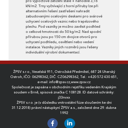
pro výpočtové zatížení stálé + nahodilé 3,16
kN/m2. Trny vyčnívající z horní příruby lze při
alternativním řešení zastřešení nahradit
zabudovanými ocelovými deskami pro svárové
uchycení ocelových vaznic nebo trapézového
plechu. Pod vazníky je možno zavěsit podhled
o celkové hmotnosti do 50 kg/m2. Nad spodní
přírubou jsou po 150 cm dvojice otvorů pro
uchycení podhledu, osvětlení nebo vedení
instalace. Vazníky jiných rozměrů jsou řešeny
individuální výrobní dokumentací.
ŽPSV s.r.o., Veselská 911, Ostrožské Předměstí, 687 24 Uherský
Ostroh, IČO: 06298362, DIČ: CZ06298362, Tel.:
+420 572 430 651
,
e-mail:
info@zpsv.cz
,
www.zpsv.cz
Společnost je zapsána v obchodním rejstříku vedeném Krajským
soudem v Brně, spisová značka C 108128. ID datové schránky:
j33nvxx
ŽPSV s.r.o. je (v důsledku vnitrostátní fúze sloučením ke dni
31.12.2018) právní nástupkyní ŽPSV a.s., založené dne 29. dubna
1992