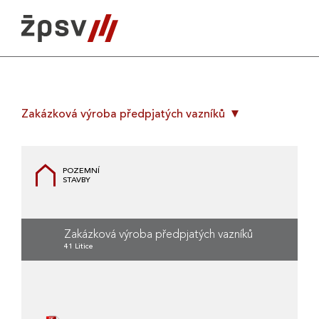
Skip
to
content
Zakázková výroba předpjatých vazníků
POZEMNÍ
STAVBY
Zakázková výroba předpjatých vazníků
41 Litice