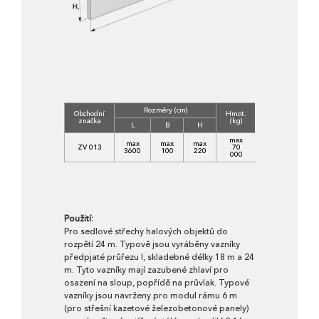
Rozměry (cm)
Obchodní
Hmot.
značka
(kg)
L
B
H
max
max
max
max
ZV 013
70
3600
100
220
000
Použití:
Pro sedlové střechy halových objektů do
rozpětí 24 m. Typově jsou vyráběny vazníky
předpjaté průřezu I, skladebné délky 18 m a 24
m. Tyto vazníky mají zazubené zhlaví pro
osazení na sloup, popřídě na průvlak. Typové
vazníky jsou navrženy pro modul rámu 6 m
(pro střešní kazetové železobetonové panely)