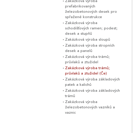
Zakázková výroba
prefabrikovaných
železobetonových desek pro
spřažené konstrukce
Zakázková výroba
schodišťových ramen; podest;
desek a stupňů
Zakázková výroba sloupů
Zakázková výroba stropních
desek a panelů
Zakázková výroba trámů;
průvlaků a ztužidel
Zakázková výroba trámů;
průvlaků a ztužidel (Če)
Zakázková výroba základových
patek a kalichů
Zakázková výroba základových
trámů
Zakázková výroba
železobetonových vazníků a
vaznic