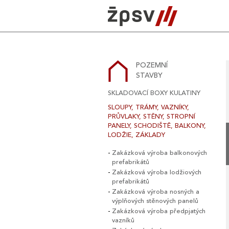
Skip
to
content
POZEMNÍ
STAVBY
SKLADOVACÍ BOXY KULATINY
SLOUPY, TRÁMY, VAZNÍKY,
PRŮVLAKY, STĚNY, STROPNÍ
PANELY, SCHODIŠTĚ, BALKONY,
LODŽIE, ZÁKLADY
Zakázková výroba balkonových
prefabrikátů
Zakázková výroba lodžiových
prefabrikátů
Zakázková výroba nosných a
výplňových stěnových panelů
Zakázková výroba předpjatých
vazníků