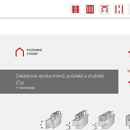
POZEMNÍ
STAVBY
T
Zakázková výroba trámů; průvlaků a ztužidel
(Če)
11 Borohrádek