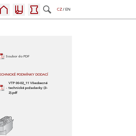
CZ
EN
Soubor do PDF
ECHNICKÉ PODMÍNKY DODACÍ
VTP 00-02_11 Všeobecné
technické požadavky (3-
2).pdf