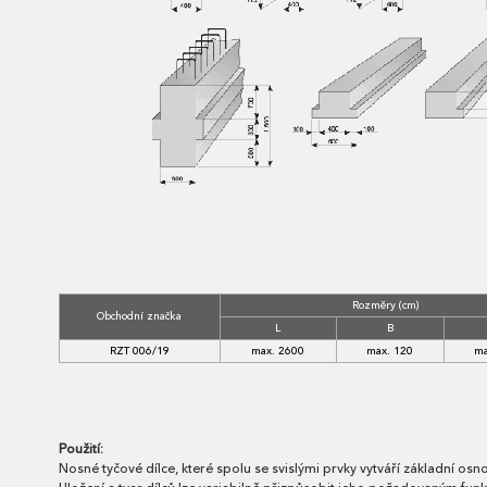
Rozměry (cm)
Obchodní značka
L
B
RZT 006/19
max. 2600
max. 120
ma
Použití:
Nosné tyčové dílce, které spolu se svislými prvky vytváří základní os