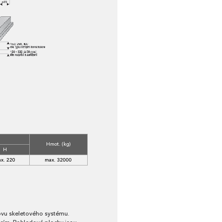
Hmot. (kg)
H
x. 220
max. 32000
novu skeletového systému.