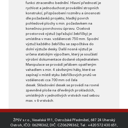
funkci ztraceného bednění. Hlavní předností je
rychlost a jednoduchost provádění stropních
konstrukcí, přizpůsobení rozměru a únosnosti
dle požadavků projektu, hladký povrch
pohledové plochy s min. požadavkem na
konečnou povrchovou úpravu. Ocelová
prostorová výztuž (spřažující žebříčky) je
umístěna v max. vzdálenosti 750 mm. Spodní
výztuž každého žebříčku se započítáva do
dolní výztuže desky. Další nosná výztuž je
určena statickým výpočtem, který je součástí
výrobní dokumentace dodané objednatelem.
Manipulace se provádí jeřábem opatřeným
vahadlem s min. 4 závěsnými háky, které se
zapínají v místě styku žebříčkových prutů ve
vzdálenosti cca 700 mm od čela
desek. Skladování desek se provádí na rovné
zpevněné ploše na dřevěných prokladcích,
umístěných v jednotlivých vrstvách nad sebou
max. v 6 vrstvách.
ŽPSV s.r.o., Veselská 911, Ostrožské Předměstí, 687 24 Uherský
Ostroh, IČO: 06298362, DIČ: CZ06298362, Tel.:
+420 572 430 651
,