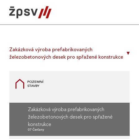
Skip
to
content
Zakázková výroba prefabrikovaných
železobetonových desek pro spřažené konstrukce
POZEMNÍ
STAVBY
Zakázková výroba prefabrikovaných
železobetonových desek pro spřažené
konstrukce
07 Čerčany