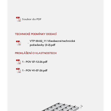
Soubor do PDF
TECHNICKÉ PODMÍNKY DODACÍ
VTP 00-02_11 Všeobecné technické
požadavky (3-2).pdf
PROHLÁŠENÍ O VLASTNOSTECH
1 - POV 07-12-26.pdf
1 - POV 41-07-26.pdf