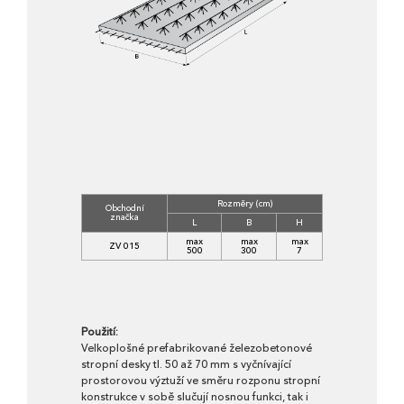
Rozměry (cm)
Obchodní
značka
L
B
H
max
max
max
ZV 015
500
300
7
Použití:
Velkoplošné prefabrikované železobetonové
stropní desky tl. 50 až 70 mm s vyčnívající
prostorovou výztuží ve směru rozponu stropní
konstrukce v sobě slučují nosnou funkci, tak i