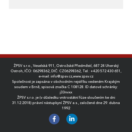
ŽPSV s.r.o., Veselská 911, Ostrožské Předměstí, 687 24 Uherský
Ostroh, IČO: 06298362, DIČ: CZ06298362, Tel.:
+420 572 430 651
,
e-mail:
info@zpsv.cz
,
www.zpsv.cz
Společnost je zapsána v obchodním rejstříku vedeném Krajským
soudem v Brně, spisová značka C 108128. ID datové schránky:
j33nvxx
ŽPSV s.r.o. je (v důsledku vnitrostátní fúze sloučením ke dni
31.12.2018) právní nástupkyní ŽPSV a.s., založené dne 29. dubna
1992