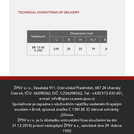
TECHNICAL CONDITIONS OF DELIVERY
Dimensions (cm)
Concrete
Trademark
Class
L
B
H
H_1
B_1
C
BR 13 00
239
30
35
19
20
35/45-
0 240
XF4
ŽPSV s.r.o., Veselská 911, Ostrožské Předměstí, 687 24 Uherský
Ostroh, IČO: 06298362, DIČ: CZ06298362, Tel.:
+420 572 430 651
,
e-mail:
info@zpsv.cz
,
www.zpsv.cz
Společnost je zapsána v obchodním rejstříku vedeném Krajským
soudem v Brně, spisová značka C 108128. ID datové schránky:
j33nvxx
ŽPSV s.r.o. je (v důsledku vnitrostátní fúze sloučením ke dni
31.12.2018) právní nástupkyní ŽPSV a.s., založené dne 29. dubna
1992